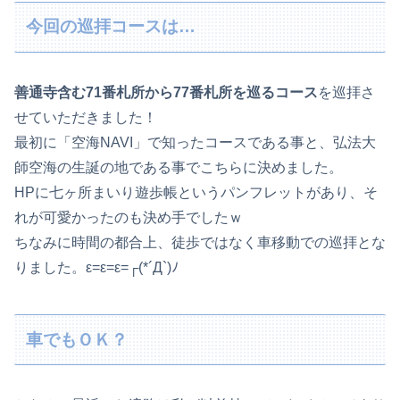
今回の巡拝コースは…
善通寺含む71番札所から77番札所を巡るコース
を巡拝さ
せていただきました！
最初に「空海NAVI」で知ったコースである事と、弘法大
師空海の生誕の地である事でこちらに決めました。
HPに七ヶ所まいり遊歩帳というパンフレットがあり、そ
れが可愛かったのも決め手でしたｗ
ちなみに時間の都合上、徒歩ではなく車移動での巡拝とな
りました。ε=ε=ε=┌(*´Д`)ﾉ
車でもＯＫ？