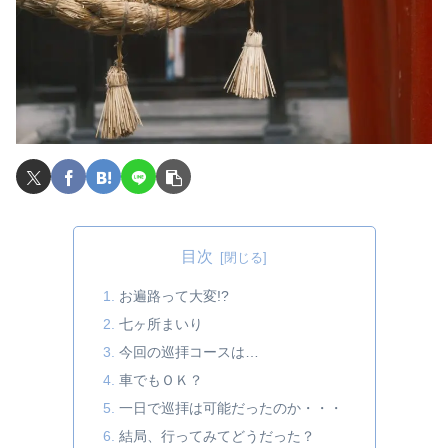
目次
お遍路って大変!?
七ヶ所まいり
今回の巡拝コースは…
車でもＯＫ？
一日で巡拝は可能だったのか・・・
結局、行ってみてどうだった？