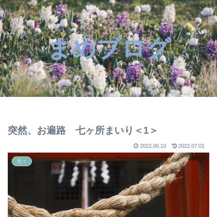
まめブログ
突然、お遍路 七ヶ所まいり＜1＞
2022.06.10
2022.07.01
色々