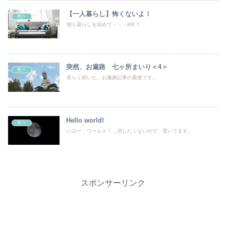
【一人暮らし】怖くないよ！
色々
独り暮らしを始めて・・・8年？
突然、お遍路 七ヶ所まいり＜4＞
色々
長らく続いた、お遍路記事の最後です。
Hello world!
色々
ハロー、ワールド！…消したくないので、置いてます。
スポンサーリンク