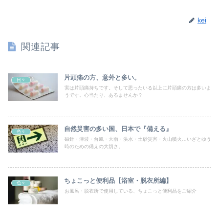
kei
関連記事
片頭痛の方、意外と多い。
日々
実は片頭痛持ちです。そして思ったいる以上に片頭痛の方は多いよ
うです。心当たり、あるませんか？
自然災害の多い国、日本で『備える』
色々
磁針・津波・台風・大雨・洪水・土砂災害・火山噴火…いざとゆう
時のための備えの大切さ。
ちょこっと便利品【浴室・脱衣所編】
色々
お風呂・脱衣所で使用している、ちょこっと便利品をご紹介