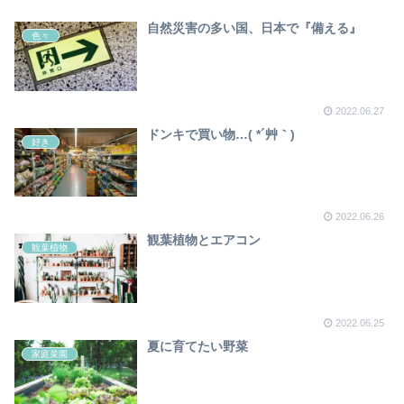
自然災害の多い国、日本で『備える』
色々
2022.06.27
ドンキで買い物…( *´艸｀)
好き
2022.06.26
観葉植物とエアコン
観葉植物
2022.06.25
夏に育てたい野菜
家庭菜園