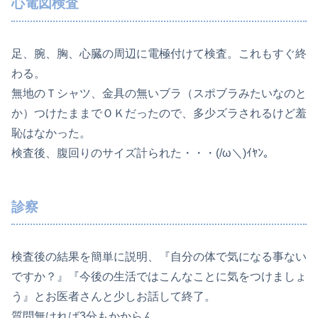
心電図検査
足、腕、胸、心臓の周辺に電極付けて検査。これもすぐ終
わる。
無地のＴシャツ、金具の無いブラ（スポブラみたいなのと
か）つけたままでＯＫだったので、多少ズラされるけど羞
恥はなかった。
検査後、腹回りのサイズ計られた・・・(/ω＼)ｲﾔﾝ。
診察
検査後の結果を簡単に説明、『自分の体で気になる事ない
ですか？』『今後の生活ではこんなことに気をつけましょ
う』とお医者さんと少しお話して終了。
質問無ければ3分もかからん。