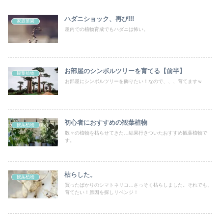
ハダニショック、再び!!!
家庭菜園
屋内での植物育成でもハダニは怖い。
お部屋のシンボルツリーを育てる【前半】
観葉植物
お部屋にシンボルツリーを飾りたい！なので、、、育てますｗ
初心者におすすめの観葉植物
観葉植物
数々の植物を枯らせてきた…結果行きついたおすすめ観葉植物で
す。
枯らした。
観葉植物
買ったばかりのシマトネリコ…さっそく枯らしました。それでも、
育てたい！原因を探しリベンジ！